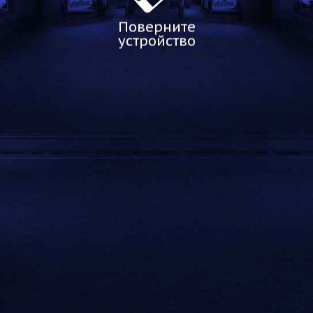
Поверните
устройство